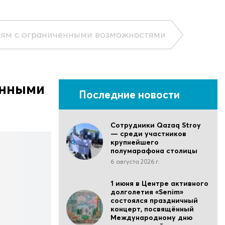
дям с ограниченными возможностями
енными
Последние новости
Сотрудники Qazaq Stroy
— среди участников
крупнейшего
полумарафона столицы
6 августа 2026 г.
1 июня в Центре активного
долголетия «Senim»
состоялся праздничный
концерт, посвящённый
Международному дню