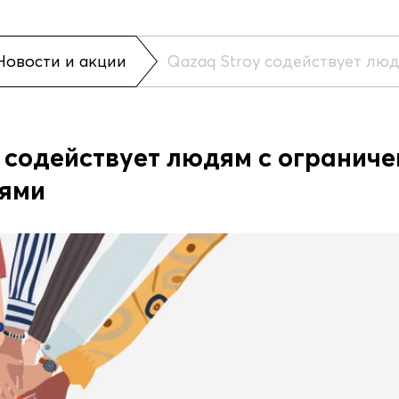
Новости и акции
Qazaq Stroy содействует лю
y содействует людям с огранич
ями