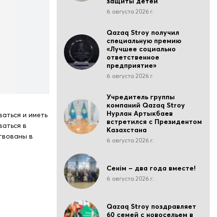
защиты детей
6 августа 2026 г.
Qazaq Stroy получил
специальную премию
«Лучшее социально
ответственное
предприятие»
6 августа 2026 г.
Учредитель группы
компаний Qazaq Stroy
Нурлан Артыкбаев
аться и иметь
встретился с Президентом
ваться в
Казахстана
твованы в
6 августа 2026 г.
Сенім – два года вместе!
6 августа 2026 г.
Qazaq Stroy поздравляет
60 семей с новосельем в