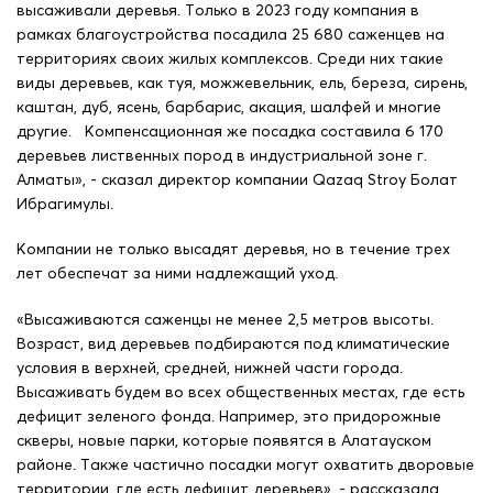
высаживали деревья. Только в 2023 году компания в
рамках благоустройства посадила 25 680 саженцев на
территориях своих жилых комплексов. Среди них такие
виды деревьев, как туя, можжевельник, ель, береза, сирень,
каштан, дуб, ясень, барбарис, акация, шалфей и многие
другие. Компенсационная же посадка составила 6 170
деревьев лиственных пород в индустриальной зоне г.
Алматы», - сказал директор компании Qazaq Stroy Болат
Ибрагимулы.
Компании не только высадят деревья, но в течение трех
лет обеспечат за ними надлежащий уход.
«Высаживаются саженцы не менее 2,5 метров высоты.
Возраст, вид деревьев подбираются под климатические
условия в верхней, средней, нижней части города.
Высаживать будем во всех общественных местах, где есть
дефицит зеленого фонда. Например, это придорожные
скверы, новые парки, которые появятся в Алатауском
районе. Также частично посадки могут охватить дворовые
территории, где есть дефицит деревьев», - рассказала